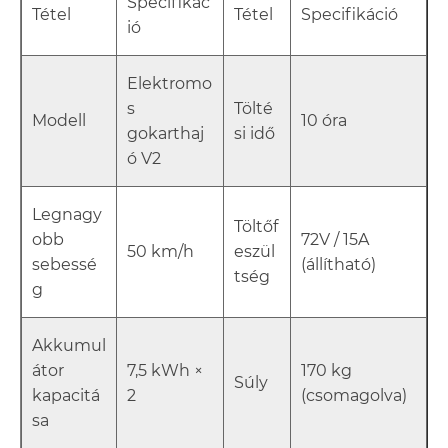
Specifikác
Tétel
Tétel
Specifikáció
ió
Elektromo
s
Tölté
Modell
10 óra
gokarthaj
si idő
ó V2
Legnagy
Töltőf
obb
72V / 15A
50 km/h
eszül
sebessé
(állítható)
tség
g
Akkumul
átor
7,5 kWh ×
170 kg
Súly
kapacitá
2
(csomagolva)
sa