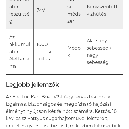
átor
si
Kényszerített
74V
feszültsé
móds
vízhűtés
g
zer
Az
Alacsony
akkumul
1000
Módo
sebesség /
átor
töltési
k
nagy
élettarta
ciklus
sebesség
ma
Legjobb jellemzők
Az Electric Kart Boat V2-t úgy tervezték, hogy
izgalmas, biztonságos és megbízható hajózási
élményt nyújtson két felnőtt számára. Kettős, 18
kW-os szivattyús sugárhajtóművel felszerelt,
erőteljes gyorsítást biztosít, miközben kiküszöböli