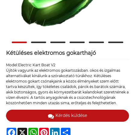
Kétüléses elektromos gokarthajó
Model:Electric Kart Boat V2
Újítók vagyunk az elektromos gokartozásban. okos és izgalmas
alternatívákat kínálunk a szórakoztató túrákhoz. Kétüléses
elektromos gokart csónakjaink a közös élményeket szem előtt
tartva készültek, így tökéletes családok, párok és barátok számára,
akik biztonságos, gyors és környezetbarát kalandokat szeretnének a
vízen élvezni. A tartós anyagoknak és a csúcstechnológiának
köszönhetően minden utazás sima, erőteljes és felejthetetlen.
Kérdés küldése
Facebook
X
WhatsApp
Pinterest
LinkedIn
Share