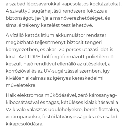
a szabad légcsavarokkal kapcsolatos kockázatokat.
A szivattyú sugárhajtású rendszere fokozza a
biztonságot, javítja a manőverezhetőséget, és
sima, érzékeny kezelést tesz lehetővé.
A vízálló kettős lítium akkumulátor rendszer
megbízható teljesítményt biztosít tengeri
környezetben, és akár 120 perces utazási időt is
kínál. Az LLDPE-ből forgóformázott polietilénből
készült hajó rendkívül ellenálló az ütésekkel, a
korrózióval és az UV-sugárzással szemben, így
kiválóan alkalmas az igényes kereskedelmi
műveletekre.
Halk elektromos működésével, zéró károsanyag-
kibocsátásával és tágas, kétüléses kialakításával a
V2 kiváló választás üdülőhelyekre, bérelt flottákra,
vidámparkokra, festői látványosságokra és családi
kikapcsolódásra.