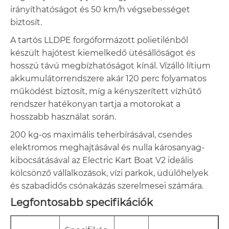
irányíthatóságot és 50 km/h végsebességet
biztosít.
A tartós LLDPE forgóformázott polietilénből
készült hajótest kiemelkedő ütésállóságot és
hosszú távú megbízhatóságot kínál. Vízálló lítium
akkumulátorrendszere akár 120 perc folyamatos
működést biztosít, míg a kényszerített vízhűtő
rendszer hatékonyan tartja a motorokat a
hosszabb használat során.
200 kg-os maximális teherbírásával, csendes
elektromos meghajtásával és nulla károsanyag-
kibocsátásával az Electric Kart Boat V2 ideális
kölcsönző vállalkozások, vízi parkok, üdülőhelyek
és szabadidős csónakázás szerelmesei számára.
Legfontosabb specifikációk