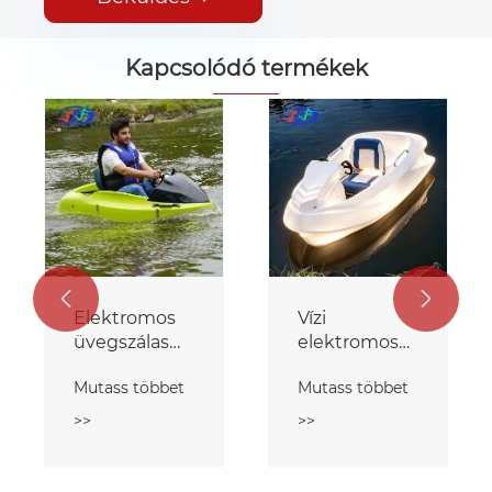
Kapcsolódó termékek


Elektromos
Vízi
üvegszálas
elektromos
karta csónak
csónak
Mutass többet
Mutass többet
gokart
>>
>>