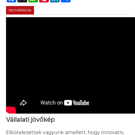
termékleírás
Vállalati jövőkép
Elkötelezettek vagyunk amellett, hogy innovatív,