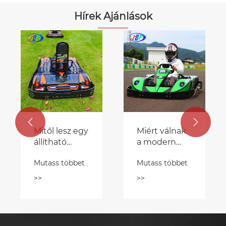
Hírek Ajánlások


Mitől lesz egy
Miért válnak
állítható
a modern
sebességű
versenyzők
Mutass többet
Mutass többet
beltéri gokart
első számú
a legjobb
választásává
>>
>>
választás a
a
modern
magnéziumötvözet
beltéri
kerekes
gokartozáshoz?
gokartok?