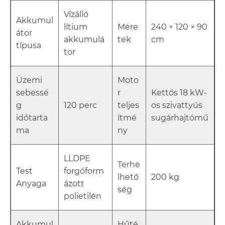
Vízálló
Akkumul
lítium
Mére
240 × 120 × 90
átor
akkumulá
tek
cm
típusa
tor
Üzemi
Moto
sebessé
r
Kettős 18 kW-
g
120 perc
teljes
os szivattyús
időtarta
ítmé
sugárhajtómű
ma
ny
LLDPE
Terhe
Test
forgóform
lhető
200 kg
Anyaga
ázott
ség
polietilén
Akkumul
Hűté