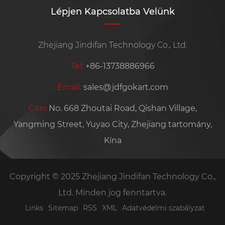
Lépjen Kapcsolatba Velünk
Zhejiang Jindifan Technology Co., Ltd.
Tel:
+86-13738886966
Email:
sales@jdfgokart.com
Cím:
No. 668 Zhoutai Road, Qishan Village,
Yangming Street, Yuyao City, Zhejiang tartomány,
Kína
Copyright © 2025 Zhejiang Jindifan Technology Co.,
Ltd. Minden jog fenntartva.
Links
Sitemap
RSS
XML
Adatvédelmi szabályzat