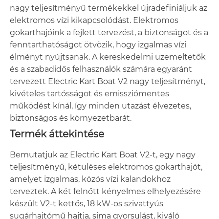
nagy teljesítményű termékekkel újradefiniáljuk az
elektromos vízi kikapcsolódást. Elektromos
gokarthajóink a fejlett tervezést, a biztonságot és a
fenntarthatóságot ötvözik, hogy izgalmas vízi
élményt nyújtsanak. A kereskedelmi üzemeltetők
és a szabadidős felhasználók számára egyaránt
tervezett Electric Kart Boat V2 nagy teljesítményt,
kivételes tartósságot és emissziómentes
működést kínál, így minden utazást élvezetes,
biztonságos és környezetbarát.
Termék áttekintése
Bemutatjuk az Electric Kart Boat V2-t, egy nagy
teljesítményű, kétüléses elektromos gokarthajót,
amelyet izgalmas, közös vízi kalandokhoz
terveztek. A két felnőtt kényelmes elhelyezésére
készült V2-t kettős, 18 kW-os szivattyús
sugárhajtómű hajtja, sima gyorsulást, kiváló