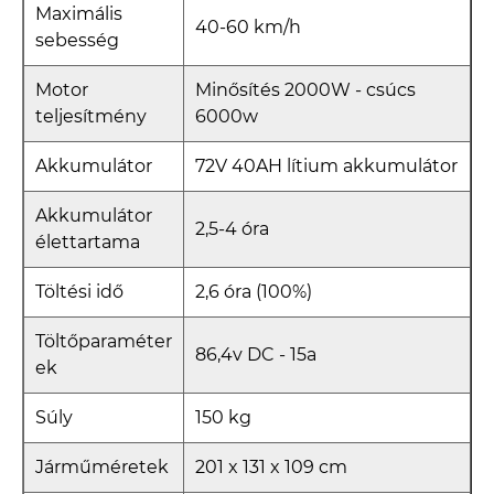
Maximális
40-60 km/h
sebesség
Motor
Minősítés 2000W - csúcs
teljesítmény
6000w
Akkumulátor
72V 40AH lítium akkumulátor
Akkumulátor
2,5-4 óra
élettartama
Töltési idő
2,6 óra (100%)
Töltőparaméter
86,4v DC - 15a
ek
Súly
150 kg
Járműméretek
201 x 131 x 109 cm