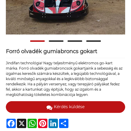
Forró olvadék gumiabroncs gokart
Jindifan technológia! Nagy teljesítményű elektromos go-kart
márka. Forró olvadék gumiabroncsok gokartjaink a sebesség és az
izgalmas keresők számára készültek, a legújabb technológiával, a
kiváló minőségű anyagokkal és a legkiválóbb biztonsággal
rendelkezik. Ha a pályán versenyez, vagy terepjáró pályákat fedez
fel, akkor a kartunkat úgy építjük, hogy az izgalom és a
megbízhatóság tökéletes kombinációja legyen.
Kérdés küldése
Facebook
X
WhatsApp
Pinterest
LinkedIn
Share