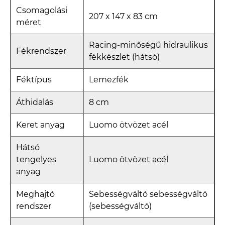
Csomagolási
207 x 147 x 83 cm
méret
Racing-minőségű hidraulikus
Fékrendszer
fékkészlet (hátsó)
Féktípus
Lemezfék
Áthidalás
8 cm
Keret anyag
Luomo ötvözet acél
Hátsó
tengelyes
Luomo ötvözet acél
anyag
Meghajtó
Sebességváltó sebességváltó
rendszer
(sebességváltó)