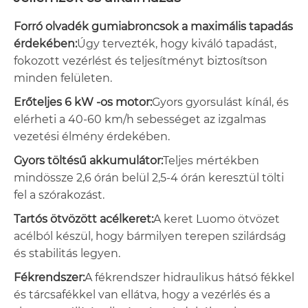
Forró olvadék gumiabroncsok a maximális tapadás
érdekében:
Úgy tervezték, hogy kiváló tapadást,
fokozott vezérlést és teljesítményt biztosítson
minden felületen.
Erőteljes 6 kW -os motor:
Gyors gyorsulást kínál, és
elérheti a 40-60 km/h sebességet az izgalmas
vezetési élmény érdekében.
Gyors töltésű akkumulátor:
Teljes mértékben
mindössze 2,6 órán belül 2,5-4 órán keresztül tölti
fel a szórakozást.
Tartós ötvözött acélkeret:
A keret Luomo ötvözet
acélból készül, hogy bármilyen terepen szilárdság
és stabilitás legyen.
Fékrendszer:
A fékrendszer hidraulikus hátsó fékkel
és tárcsafékkel van ellátva, hogy a vezérlés és a