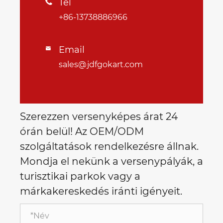
Tel

+86-13738886966
Email

sales@jdfgokart.com
Szerezzen versenyképes árat 24
órán belül! Az OEM/ODM
szolgáltatások rendelkezésre állnak.
Mondja el nekünk a versenypályák, a
turisztikai parkok vagy a
márkakereskedés iránti igényeit.