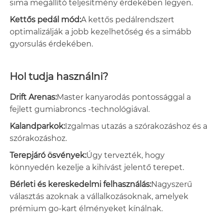
sima megállító teljesítmény érdekében legyen.
Kettős pedál mód:
A kettős pedálrendszert
optimalizálják a jobb kezelhetőség és a simább
gyorsulás érdekében.
Hol tudja használni?
Drift Arenas:
Master kanyarodás pontossággal a
fejlett gumiabroncs -technológiával.
Kalandparkok:
Izgalmas utazás a szórakozáshoz és a
szórakozáshoz.
Terepjáró ösvények:
Úgy tervezték, hogy
könnyedén kezelje a kihívást jelentő terepet.
Bérleti és kereskedelmi felhasználás:
Nagyszerű
választás azoknak a vállalkozásoknak, amelyek
prémium go-kart élményeket kínálnak.