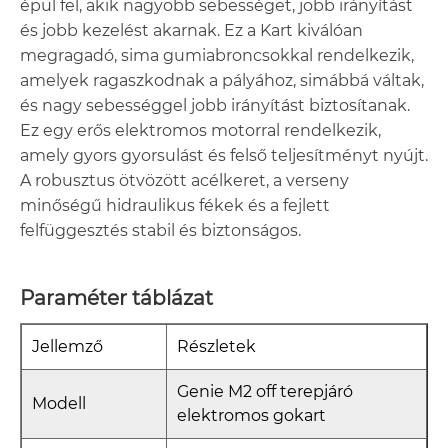
épül fel, akik nagyobb sebességet, jobb irányítást
és jobb kezelést akarnak. Ez a Kart kiválóan
megragadó, sima gumiabroncsokkal rendelkezik,
amelyek ragaszkodnak a pályához, simábbá váltak,
és nagy sebességgel jobb irányítást biztosítanak.
Ez egy erős elektromos motorral rendelkezik,
amely gyors gyorsulást és felső teljesítményt nyújt.
A robusztus ötvözött acélkeret, a verseny
minőségű hidraulikus fékek és a fejlett
felfüggesztés stabil és biztonságos.
Paraméter táblázat
Jellemző
Részletek
Genie M2 off terepjáró
Modell
elektromos gokart