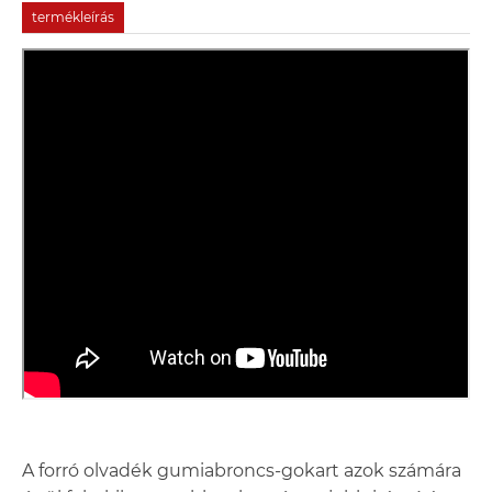
termékleírás
A forró olvadék gumiabroncs-gokart azok számára