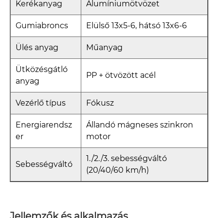
Kerékanyag
Alumíniumötvözet
Gumiabroncs
Elülső 13x5-6, hátsó 13x6-6
Ülés anyag
Műanyag
Ütközésgátló
PP + ötvözött acél
anyag
Vezérlő típus
Fókusz
Energiarendsz
Állandó mágneses szinkron
er
motor
1./2./3. sebességváltó
Sebességváltó
(20/40/60 km/h)
Jellemzők és alkalmazás